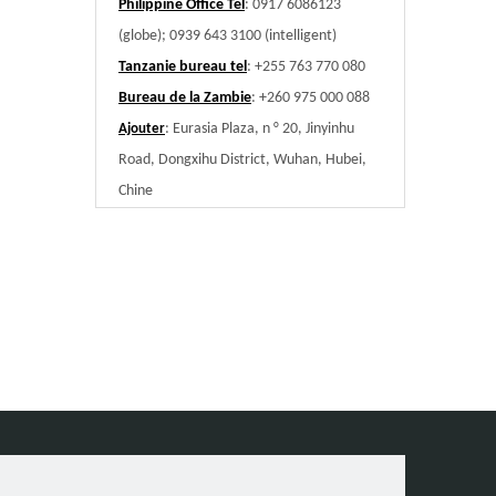
Philippine Office Tel
: 0917 6086123
(globe); 0939 643 3100 (intelligent)
Tanzanie bureau tel
: +255 763 770 080
Bureau de la Zambie
: +260 975 000 088
: Eurasia Plaza, n ° 20, Jinyinhu
Ajouter
Road, Dongxihu District, Wuhan, Hubei,
Chine