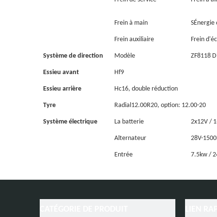
Frein à main
S
Énergie 
Frein auxiliaire
Frein d'
Système de direction
Modèle
ZF8118 Di
Essieu avant
Hf9
Essieu arrière
Hc16
, double réduction
Tyre
Radial
12.00R20
, option: 12.00-20
Système électrique
La batterie
2x12V / 
Alternateur
28V-150
Entrée
7.5kw / 2
Cabine
HW76
cabine, un dormeur, avec clima
CATÉGORIE DE PRODUIT
LIEN RA