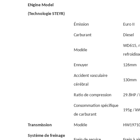
E
Ngine Model
(Technologie STEYR)
Émission
Euro II
Carburant
Diesel
WD615, ref
Modèle
refroidis
Ennuyer
126mm
Accident vasculaire
130mm
cérébral
Ratio de compression
29.8HP / 
Consommation spécifique
195g / k
de carburant
Transmission
Modèle
HW19710, 
Système de freinage
Frein de service
Frein à a