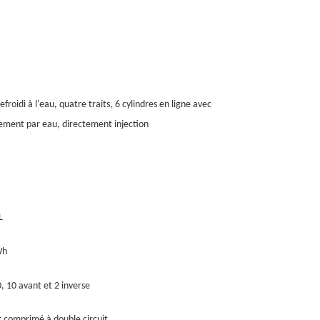
roidi à l'eau, quatre traits, 6 cylindres en ligne avec
sement par eau, directement injection
L
Wh
10 avant et 2 inverse
ir comprimé à double circuit