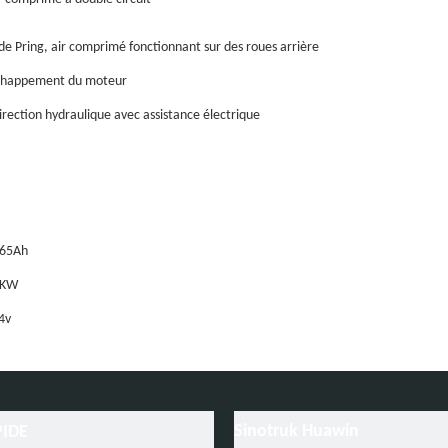
de Pring, air comprimé fonctionnant sur des roues arrière
échappement du moteur
rection hydraulique avec assistance électrique
165Ah
0KW
4v
tiseur
Sinotruk Huawin
PIDE