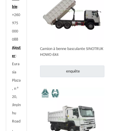
bie
:
+260
975
000
088
Ajout
Camion à benne basculante SINOTRUK
HOWO 6X4
:
er
Eura
enquête
sia
Plaza
, n °
20,
Jinyin
hu
Road
,