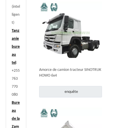
(intel
ligen
t)
Tanz
anie
bure
au
tel
:
Amorce de camion tracteur SINOTRUK
+255
HOWO 6x4
763
770
enquête
080
Bure
au
de la
Zam