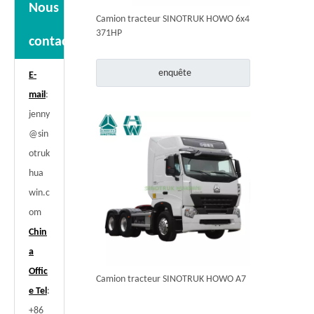
Nous
Camion tracteur SINOTRUK HOWO 6x4
371HP
contacter
enquête
E-
mail
:
jenny
@sin
otruk
hua
win.c
om
Chin
a
Offic
Camion tracteur SINOTRUK HOWO A7
e Tel
:
+86