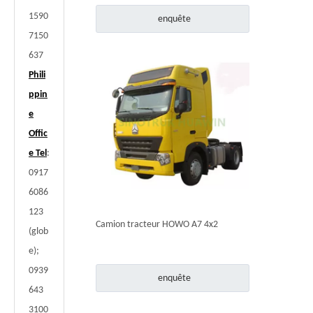
1590
enquête
7150
637
Phili
ppin
e
Offic
e Tel
:
0917
6086
123
Camion tracteur HOWO A7 4x2
(glob
e);
0939
enquête
643
3100