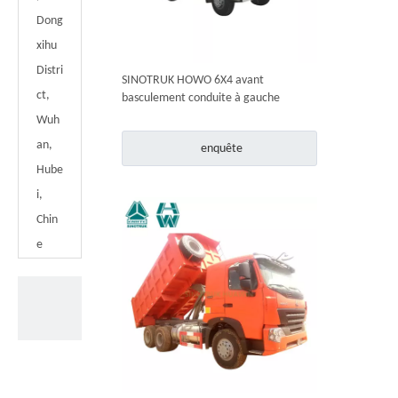
Dong
xihu
Distri
SINOTRUK HOWO 6X4 avant
ct,
basculement conduite à gauche
camion à benne basculante à droite
Wuh
an,
enquête
Hube
i,
Chin
e