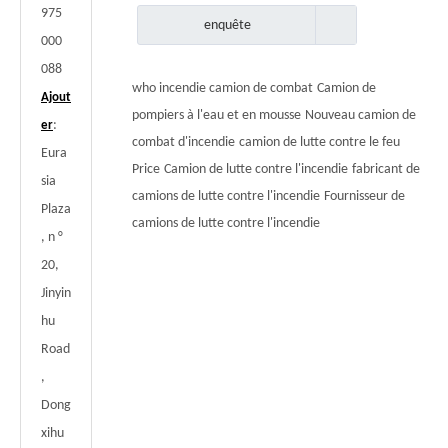
975
enquête
000
088
who incendie camion de combat
Camion de
Ajout
pompiers à l'eau et en mousse
Nouveau camion de
:
er
combat d'incendie
camion de lutte contre le feu
Eura
Price
Camion de lutte contre l'incendie
fabricant de
sia
camions de lutte contre l'incendie
Fournisseur de
Plaza
camions de lutte contre l'incendie
, n °
20,
Jinyin
hu
Road
,
Dong
xihu