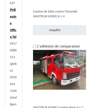
637
Phili
Camion de lutte contre l'incendie
SINOTRUK HOWO 6 × 4
ppin
e
Offic
enquête
e Tel
:
0917
L'adhésion de comparaison
6086
123
(glob
e);
0939
643
3100
(intel
ligen
SINOTRUK HOWO Camion léger 4 × 2