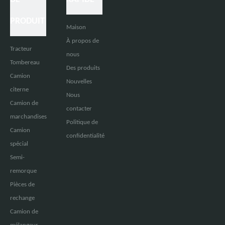
PRODUIT
Maison
À propos de
Tracteur
nous
Tombereau
Des produits
Camion
Nouvelles
citerne
Nous
Camion de
contacter
marchandises
Politique de
Camion
confidentialité
spécial
Semi-
remorque
Pièces de
rechange
Camion de