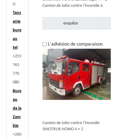
t)
Camion de lutte contre l'incendie à
vendre
Tanz
anie
enquête
bure
au
L'adhésion de comparaison
tel
:
+255
763
770
080
Bure
au
de la
Zam
Camion de lutte contre l'incendie
bie
:
SINOTRUK HOWO 4 × 2
+260