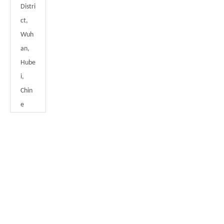
Distri
ct,
Wuh
an,
Hube
i,
Chin
e