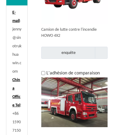
E-
mail
:
jenny
Camion de lutte contre l'incendie
HOWO 4X2
@sin
otruk
enquête
hua
win.c
om
L'adhésion de comparaison
Chin
a
Offic
e Tel
:
+86
1590
7150