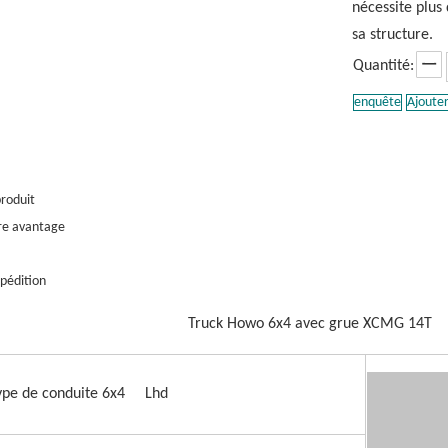
nécessite plus
sa structure.
Quantité:
enquête
Ajouter
produit
re avantage
pédition
Truck Howo 6x4 avec grue XCMG 14T
ype de conduite 6x4 Lhd