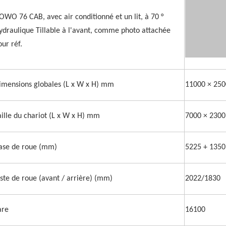
OWO 76 CAB, avec air conditionné et un lit, à 70 °
ydraulique Tillable à l'avant, comme photo attachée
our réf.
imensions globales (L x W x H) mm
11000 × 250
aille du chariot (L x W x H) mm
7000 × 2300
ase de roue (mm)
5225 + 1350
iste de roue (avant / arrière) (mm)
2022/1830
are
16100