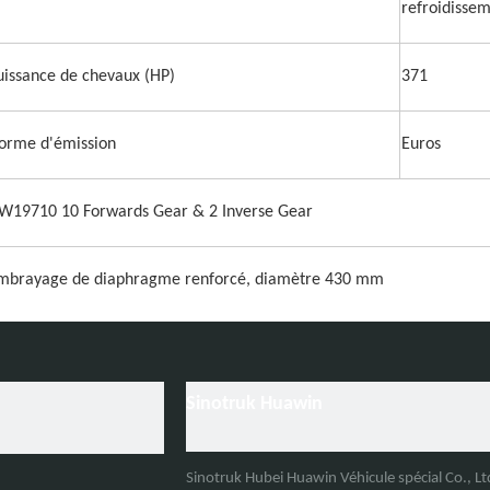
refroidisse
uissance de chevaux (HP)
371
orme d'émission
Euros
W19710 10 Forwards Gear & 2 Inverse Gear
mbrayage de diaphragme renforcé, diamètre 430 mm
F 8118, direction assistée, direction hydraulique avec assistance élec
Sinotruk Huawin
2R22.5 TIRE TANDLESS 11 PCS, y compris un pneu de rechange
Sinotruk Hubei Huawin Véhicule spécial Co., L