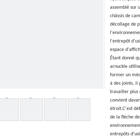
assemblé sur 
châssis de cam
décollage de p
l'environnemen
l'entrepôt d'us
espace d'affic
Étant donné q
arnuckle utilis
former un méc
à des joints, i
travailler plus
convient davan
étroit.C'est d
de la flèche de
environnements
entrepôts d'us