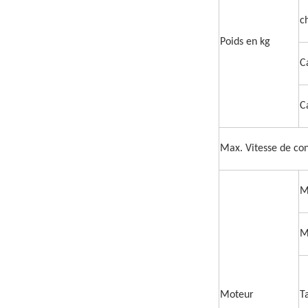
c
Poids en kg
C
C
Max. Vitesse de con
M
M
Moteur
T