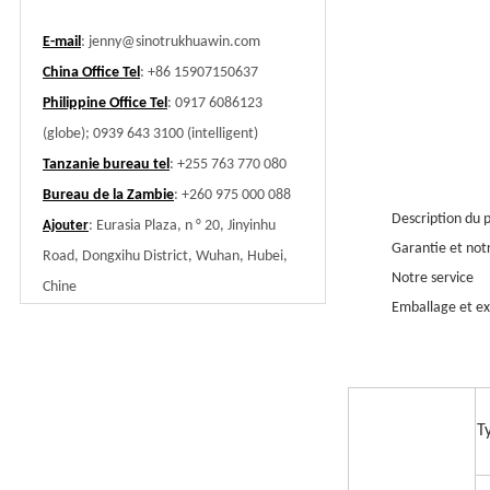
E-mail
:
jenny@sinotrukhuawin.com
China Office Tel
: +86 15907150637
Philippine Office Tel
: 0917 6086123
(globe); 0939 643 3100 (intelligent)
Tanzanie bureau tel
: +255 763 770 080
Bureau de la Zambie
: +260 975 000 088
Description du 
: Eurasia Plaza, n ° 20, Jinyinhu
Ajouter
Garantie et not
Road, Dongxihu District, Wuhan, Hubei,
Notre service
Chine
Emballage et ex
T