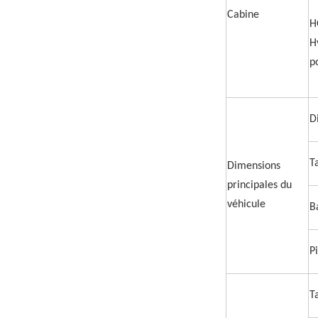
Cabine
H
H
p
D
T
Dimensions
principales du
véhicule
B
P
T