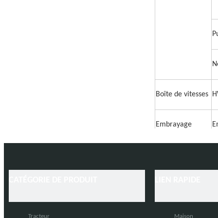
P
N
Boîte de vitesses
H
Embrayage
E
L'appareil à
Z
gouverner
CATÉGORIE DE PRODUIT
LIEN RAPIDE
Pneu
1
Tracteur
Maison