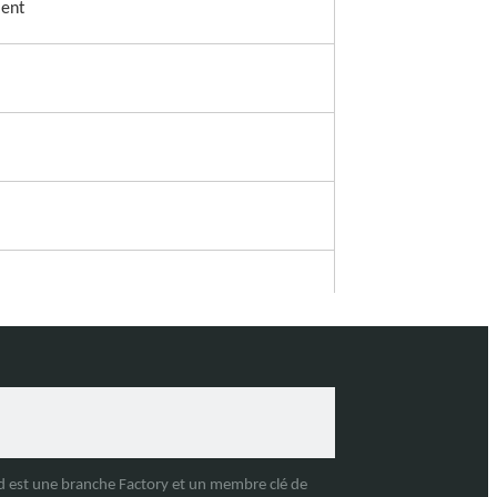
ment
trique
td est une branche Factory et un membre clé de