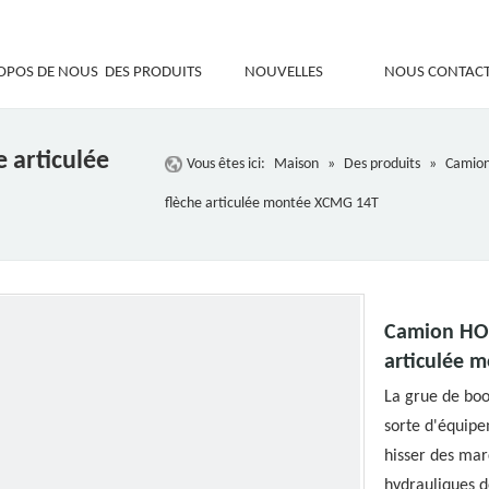
OPOS DE NOUS
DES PRODUITS
NOUVELLES
NOUS CONTAC
 articulée
Vous êtes ici:
Maison
»
Des produits
»
Camion
flèche articulée montée XCMG 14T
Camion HOW
articulée 
La grue de bo
sorte d'équipem
hisser des mar
hydrauliques d