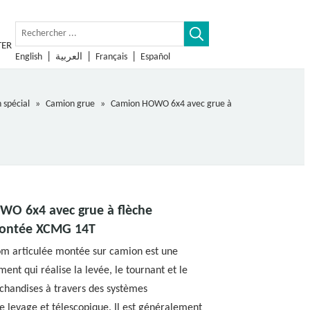
TER
|
|
|
English
العربية
Français
Español
 spécial
»
Camion grue
»
Camion HOWO 6x4 avec grue à
O 6x4 avec grue à flèche
montée XCMG 14T
om articulée montée sur camion est une
ent qui réalise la levée, le tournant et le
chandises à travers des systèmes
e levage et télescopique. Il est généralement